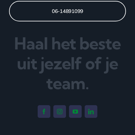
06-14891099
Haal het beste
uit jezelf of je
team.