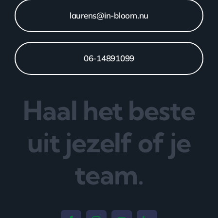
laurens@in-bloom.nu
06-14891099
Haal het beste
uit jezelf of je
team.