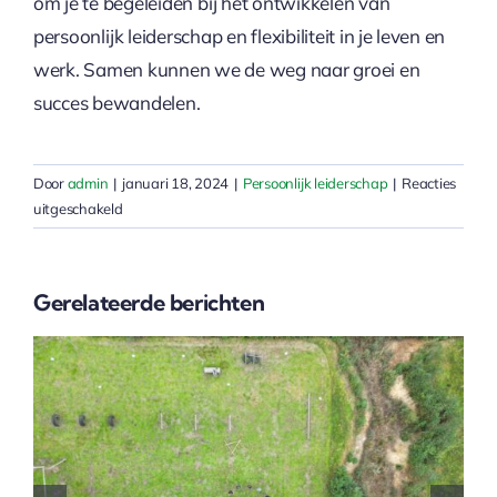
om je te begeleiden bij het ontwikkelen van
persoonlijk leiderschap en flexibiliteit in je leven en
werk. Samen kunnen we de weg naar groei en
succes bewandelen.
Door
admin
|
januari 18, 2024
|
Persoonlijk leiderschap
|
Reacties
voor
uitgeschakeld
Omgaan
met
verandering
Gerelateerde berichten